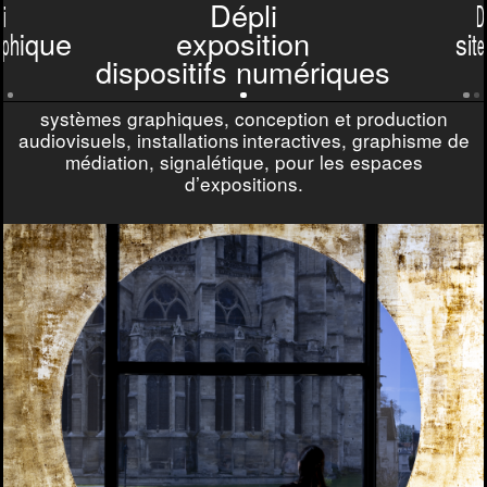
p
l
i
D
D
é
p
l
i
D
a
p
h
i
q
u
e
e
x
p
o
s
i
t
i
o
n
s
i
t
e
d
i
s
p
o
s
i
t
i
f
s
n
u
m
é
r
i
q
u
e
s
exposition dispositifs numériques
systèmes graphiques, conception et production
audiovisuels, installations interactives, graphisme de
médiation, signalétique, pour les espaces
d’expositions.