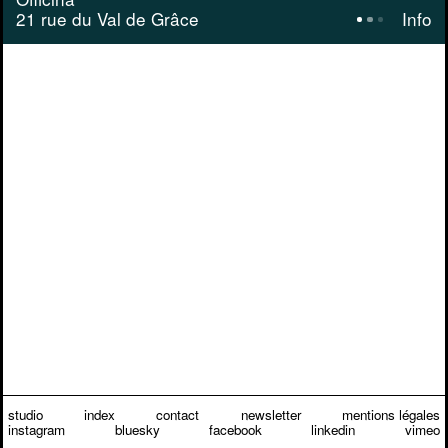
21 rue du Val de Grâce
Info
Officina
Équipe
un bâtiment, des vies
2021
Conceptio
Isal Bayle
Conception graphique d’un livret de
restitution de projet pour l’agence
Commandit
d’architecture Officina.
Officina
Partager
studio
index
contact
newsletter
mentions légales
instagram
bluesky
facebook
linkedin
vimeo