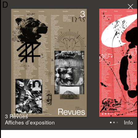
D
Voir
3 Revues
Affiches d’exposition
Info
3 Revues
Équipe